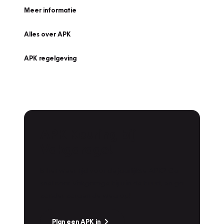
Meer informatie
Alles over APK
APK regelgeving
APK Keuring bij
Vakgarage!
Is het weer tijd voor de jaarlijkse APK? Ga
snel naar Vakgarage bij u in de buurt, en ga
zonder zorgen de weg op!
Plan een APK in