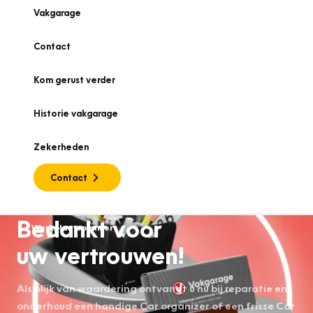
Vakgarage
Contact
Kom gerust verder
Historie vakgarage
Zekerheden
Contact
Bedankt voor
Werkplaatsplanner
uw vertrouwen!
Als blijk van waardering ontvangt u nu bij reparatie en
onderhoud een handige Car organizer of een frisse Car