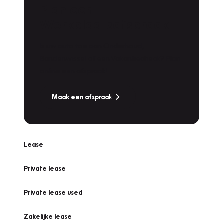
Plan een
Werkplaatsafspraak
Is uw auto toe aan Onderhoud,
Bandenwissel of een Vakantiecheck? Plan
online een afspraak!
Maak een afspraak
Lease
Private lease
Private lease used
Zakelijke lease