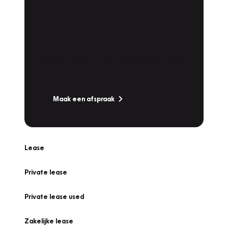
Plan een
Werkplaatsafspraak
Is uw auto toe aan Onderhoud,
Bandenwissel of een Vakantiecheck? Plan
online een afspraak!
Maak een afspraak
Lease
Private lease
Private lease used
Zakelijke lease