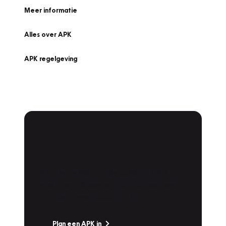
Meer informatie
Alles over APK
APK regelgeving
APK Keuring bij
Vakgarage!
Is het weer tijd voor de jaarlijkse APK? Ga
snel naar Vakgarage bij u in de buurt, en ga
zonder zorgen de weg op!
Plan een APK in