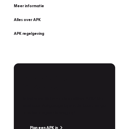
Meer informatie
Alles over APK
APK regelgeving
APK Keuring bij
Vakgarage!
Is het weer tijd voor de jaarlijkse APK? Ga
snel naar Vakgarage bij u in de buurt, en ga
zonder zorgen de weg op!
Plan een APK in