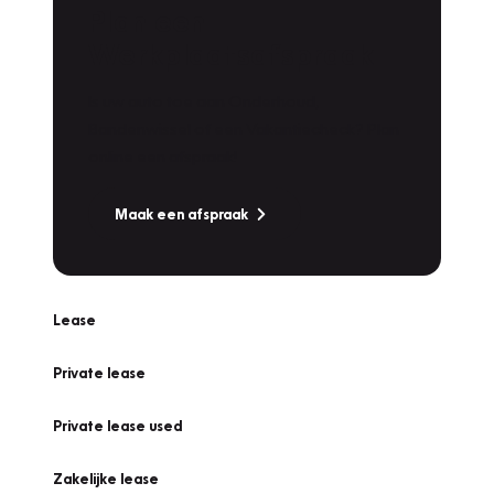
Plan een
Werkplaatsafspraak
Is uw auto toe aan Onderhoud,
Bandenwissel of een Vakantiecheck? Plan
online een afspraak!
Maak een afspraak
Lease
Private lease
Private lease used
Zakelijke lease