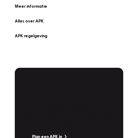
Meer informatie
Alles over APK
APK regelgeving
APK Keuring bij
Vakgarage!
Is het weer tijd voor de jaarlijkse APK? Ga
snel naar Vakgarage bij u in de buurt, en ga
zonder zorgen de weg op!
Plan een APK in