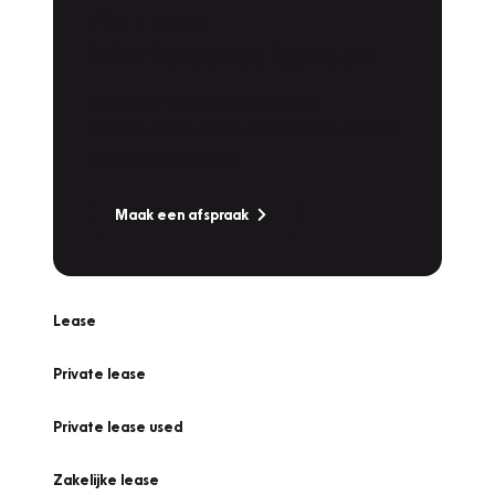
Plan een
Werkplaatsafspraak
Is uw auto toe aan Onderhoud,
Bandenwissel of een Vakantiecheck? Plan
online een afspraak!
Maak een afspraak
Lease
Private lease
Private lease used
Zakelijke lease