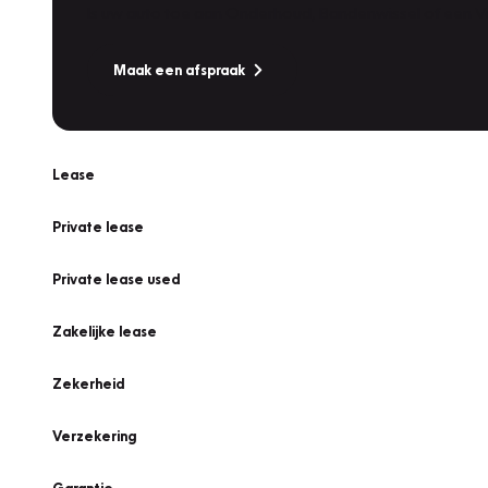
Is uw auto toe aan Onderhoud, Bandenwissel of een Va
Maak een afspraak
Lease
Private lease
Private lease used
Zakelijke lease
Zekerheid
Verzekering