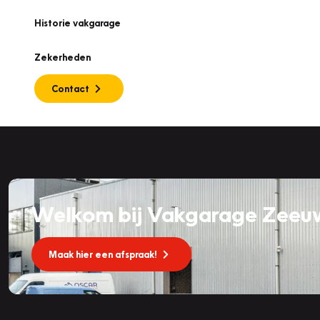
Historie vakgarage
Zekerheden
Contact
Welkom bij Vakgarage Zeeu
Maak hier een afspraak!