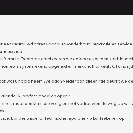
een vertrouwd adres voor auto-onderhoud, reparatie en service. V
vakmanschap.
ge-formule. Daarmee combineren we de kracht van een sterk landel
nteurs zijn uitstekend opgeleid en merkonafhankelijk. Of u nu rijdt
n naar wat u nodig heeft. We gaan verder dan alleen “de beurt”: we 
riendelijk, professioneel en open.”
mmer, maar een klant die veilig en met vertrouwen de weg op wil.
ekt.
ice, bandenwissel of technische reparatie – u kunt rekenen op: