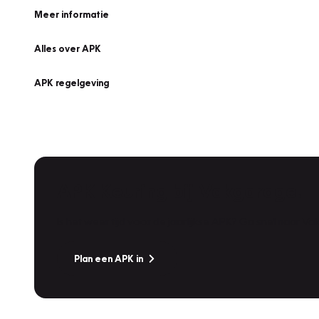
Meer informatie
Alles over APK
APK regelgeving
APK Keuring bij Vakgarage!
Is het weer tijd voor de jaarlijkse APK? Ga snel naar V
Plan een APK in