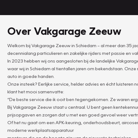
Over Vakgarage Zeeuw
Welkom bij Vakgarage Zeeuw in Schiedam – al meer dan 35 jaar 
decennialang particulieren en zakelijke rijders met passie en 
In 2023 hebben wij ons aangesloten bij de landelijke Vakgara
waar wij in Schiedam al tientallen jaren om bekendstaan. Onze mo
auto in goede handen.
Onze insteek? Eerlijke service, helder advies en écht luistere
klant het mooi samenvatte:
“De beste service die ik ooit ben tegengekomen. Ze waren erg v
Bij Vakgarage Zeeuw staat u centraal. U bent geen kentekennu
prijsopgaven en zorgen dat u met een goed gevoel weer vertr
Of het nu gaat om een APK-keuring, onderhoudsbeurt, aircoserv
moderne werkplaatsapparatuur
monteurs die op de hoogte zijn van de nieuwste technieken