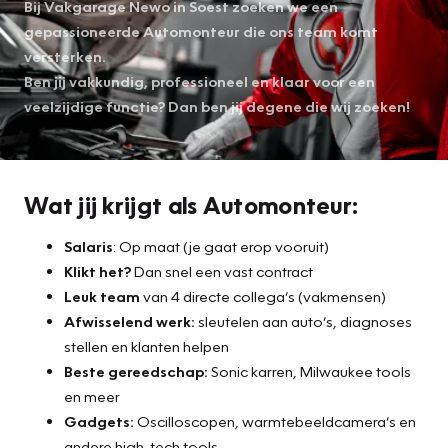
Bij Vakgarage Newo in Soest zoeken we een
gepassioneerde Automonteur die ons team komt
versterken.
Ben jij vakkundig, professioneel en klaar voor een
veelzijdige functie? Dan ben jij degene die wij zoeken!
Wat jij krijgt als Automonteur:
Salaris
: Op maat (je gaat erop vooruit)
Klikt het?
Dan snel een vast contract
Leuk team
van 4 directe collega’s (vakmensen)
Afwisselend werk:
sleutelen aan auto’s, diagnoses
stellen en klanten helpen
Beste gereedschap:
Sonic karren, Milwaukee tools
en meer
Gadgets:
Oscilloscopen, warmtebeeldcamera’s en
andere high-tech tools