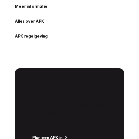
Meer informatie
Alles over APK
APK regelgeving
APK Keuring bij
Vakgarage!
Is het weer tijd voor de jaarlijkse APK? Ga
snel naar Vakgarage bij u in de buurt, en ga
zonder zorgen de weg op!
Plan een APK in