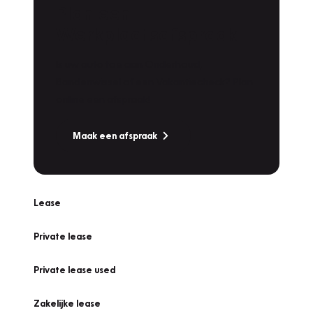
Plan een
Werkplaatsafspraak
Is uw auto toe aan Onderhoud,
Bandenwissel of een Vakantiecheck? Plan
online een afspraak!
Maak een afspraak
Lease
Private lease
Private lease used
Zakelijke lease