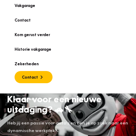
Vakgarage
Contact
Kom gerust verder
Historie vakgarage
Zekerheden
Contact
Klaar voor een nieuwe
Vacatures
uitdaging? 🚗🔧
Heb jij een passie voor auto’s en ben je op zoek naar een
dynamische werkplek?