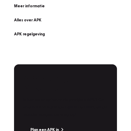
Meer informatie
Alles over APK
APK regelgeving
APK Keuring bij
Vakgarage!
Is het weer tijd voor de jaarlijkse APK? Ga
snel naar Vakgarage bij u in de buurt, en ga
zonder zorgen de weg op!
Plan een APK in