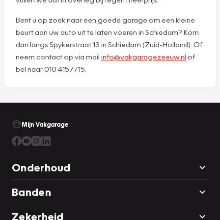
Bent u op zoek naar een goede garage om een kleine
beurt aan uw auto uit te laten voeren in Schiedam? Kom
dan langs Spykerstraat 13 in Schiedam (Zuid-Holland). Of
neem contact op via mail
info@vakgaragezeeuw.nl
of
bel naar 010 4157715.
Mijn Vakgarage
Onderhoud
Banden
Zekerheid