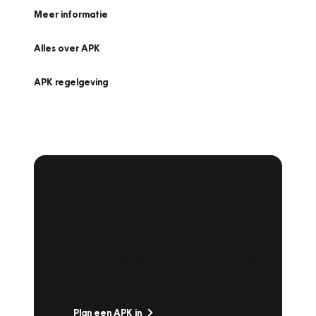
Meer informatie
Alles over APK
APK regelgeving
APK Keuring bij
Vakgarage!
Is het weer tijd voor de jaarlijkse APK? Ga
snel naar Vakgarage bij u in de buurt, en ga
zonder zorgen de weg op!
Plan een APK in