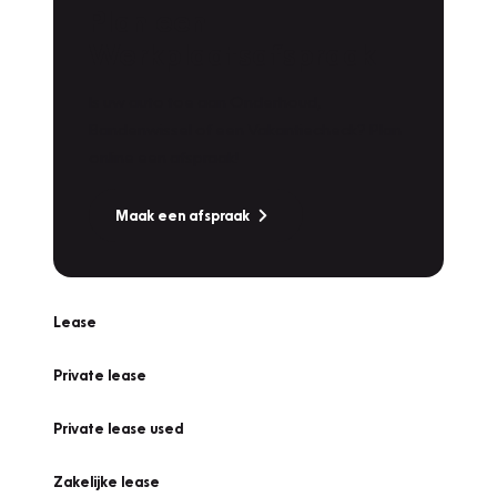
Plan een
Werkplaatsafspraak
Is uw auto toe aan Onderhoud,
Bandenwissel of een Vakantiecheck? Plan
online een afspraak!
Maak een afspraak
Lease
Private lease
Private lease used
Zakelijke lease